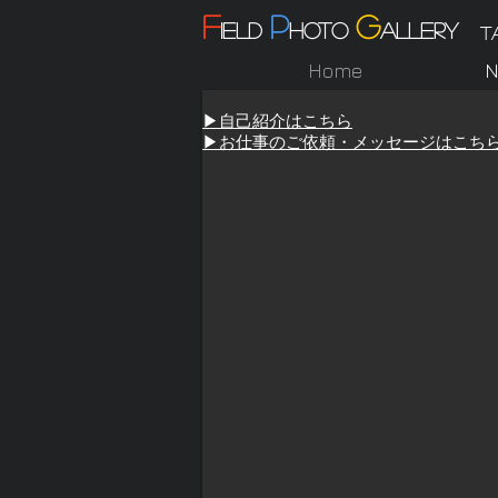
F
P
G
ield
hoto
allery
T
Home
N
▶︎自己紹介はこちら
▶︎お仕事のご依頼・メッセージはこち