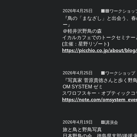
2026年4月25日
🟧🟦ワークショ
『鳥の「まなざし」と出会う、春
ー』
＠軽井沢野鳥の森
イカルカフェでのトークセミナー
(主催：星野リゾート)
https://picchio.co.jp/about/blog
2026年4月25日
🟧ワークショップ
『写真家 菅原貴徳さんと歩く野
OM SYSTEM ゼミ
スワロフスキー・オプティックコ
https://note.com/omsystem_eve
2026年4月19日
🟦講演会
旅と鳥と野鳥写真
日本野鳥の会 徳島県支部(後援: