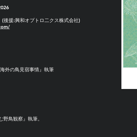
026
写真』(後援:興和オプトロ二クス株式会社)
com/
 海外の鳥見宿事情』執筆
む野鳥観察』執筆。