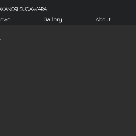
akanori Sugawara
ews
Gallery
About
ら